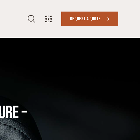
REQUEST A QUOTE
URE –