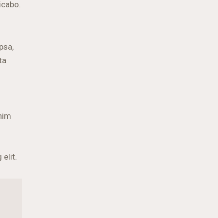
licabo.
psa,
ta
enim
elit.