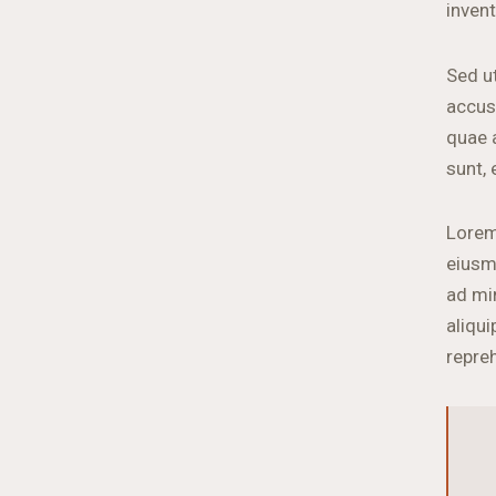
invent
Sed ut
accus
quae a
sunt, 
Lorem
eiusm
ad mi
aliqu
repre