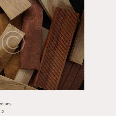
antium
llo