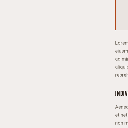
Lorem
eiusm
ad mi
aliqu
repre
INDI
Aenea
et ne
non mo