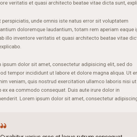
ore veritatis et quasi architecto beatae vitae dicta sunt, exp
 perspiciatis, unde omnis iste natus error sit voluptatem
antium doloremque laudantium, totam rem aperiam eaque i
b illo inventore veritatis et quasi architecto beatae vitae dic
explicabo.
 ipsum dolor sit amet, consectetur adipisicing elit, sed do
od tempor incididunt ut labore et dolore magna aliqua. Ut 
nim veniam, quis nostrud exercitation ullamco laboris nisi ut
ip ex ea commodo consequat. Duis aute irure dolor in
henderit. Lorem ipsum dolor sit amet, consectetur adipiscing 
Curabitur varius eros et lacus rutrum consequat.