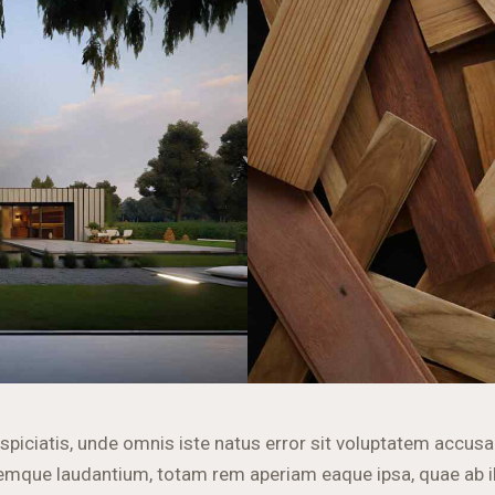
rspiciatis, unde omnis iste natus error sit voluptatem accus
emque laudantium, totam rem aperiam eaque ipsa, quae ab i