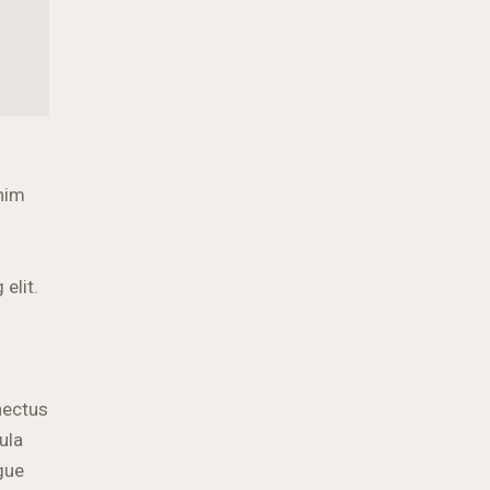
enim
elit.
nectus
ula
ugue