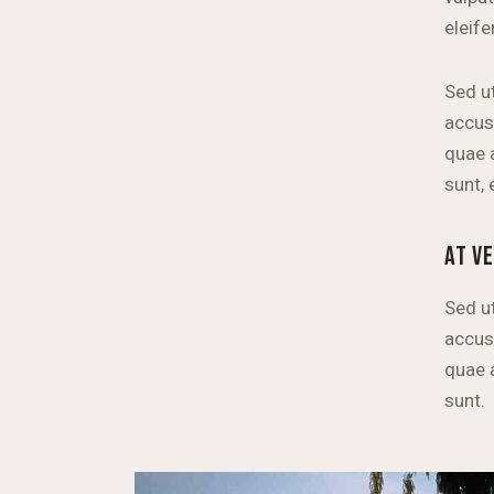
eleife
Sed ut
accus
quae a
sunt, 
AT V
Sed ut
accus
quae a
sunt.