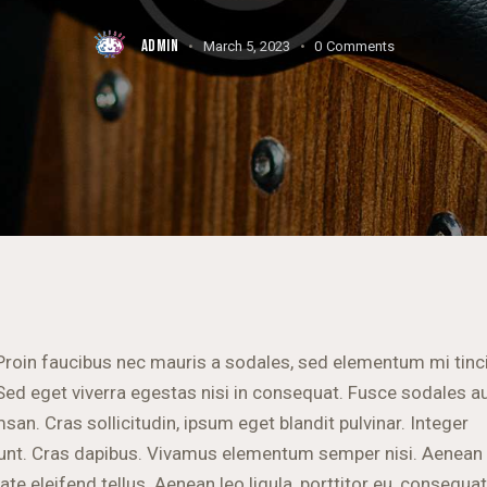
ADMIN
March 5, 2023
0
Comments
Proin faucibus nec mauris a sodales, sed elementum mi tinc
Sed eget viverra egestas nisi in consequat. Fusce sodales a
an. Cras sollicitudin, ipsum eget blandit pulvinar. Integer
dunt. Cras dapibus. Vivamus elementum semper nisi. Aenean
ate eleifend tellus. Aenean leo ligula, porttitor eu, consequat