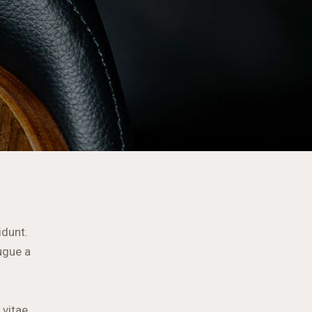
idunt.
ugue a
 vitae,