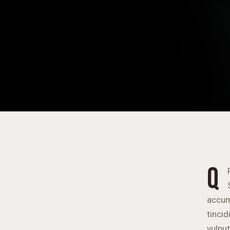
Q
accums
tinci
vulput