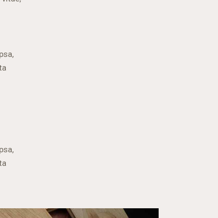
psa,
ta
psa,
ta