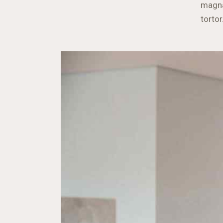
magna 
tortor